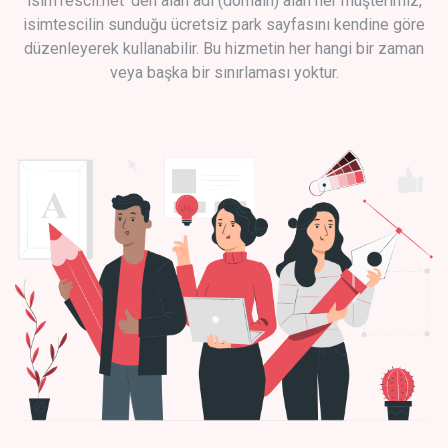
isimTescil.net 'den alan adı (domain) alan her müşterimiz,
isimtescilin sunduğu ücretsiz park sayfasını kendine göre
düzenleyerek kullanabilir. Bu hizmetin her hangi bir zaman
veya başka bir sınırlaması yoktur.