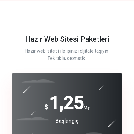
Hazır Web Sitesi Paketleri
Hazır web sitesi ile işinizi dijitale taşıyın!
Tek tıkla, otomatik!
Free
1,25
$
/Ay
Basic
Başlangıç