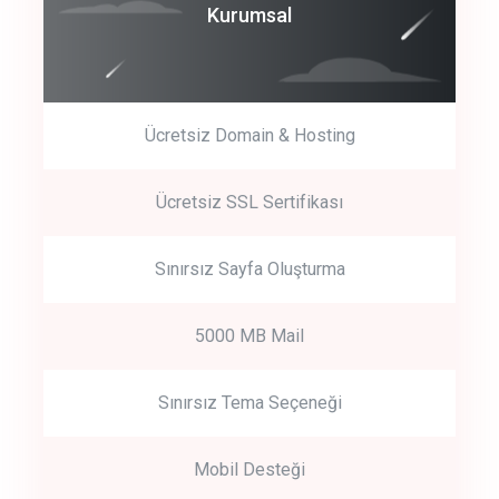
Coroprate
Kurumsal
predictive dialing
Ücretsiz Domain & Hosting
Get Started
Ücretsiz SSL Sertifikası
Start by trying our service for 30 days free trial no credit card
required.
Sınırsız Sayfa Oluşturma
5000 MB Mail
Sınırsız Tema Seçeneği
Mobil Desteği