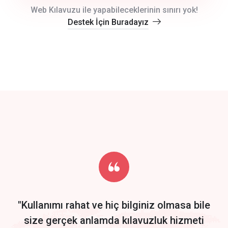
crm auto cync
Web Kılavuzu ile yapabileceklerinin sınırı yok!
Destek İçin Buradayız
click to call back
track energy costs
predictive dialing
Get Started
Start by trying our service for 30 days free trial no credit card
required.
"Kullanımı rahat ve hiç bilginiz olmasa bile
size gerçek anlamda kılavuzluk hizmeti