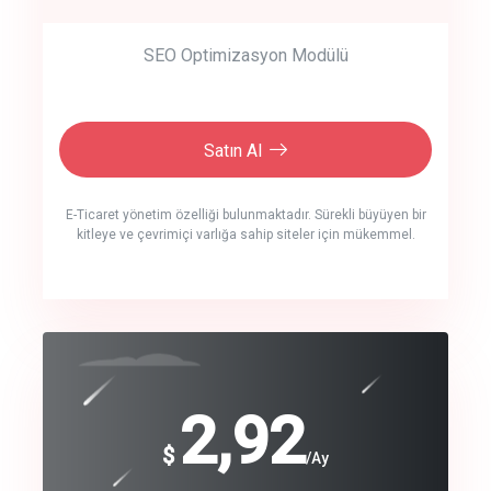
SEO Optimizasyon Modülü
Satın Al
E-Ticaret yönetim özelliği bulunmaktadır. Sürekli büyüyen bir
kitleye ve çevrimiçi varlığa sahip siteler için mükemmel.
crm auto cync
click to call back
240
2,92
$
$
/year
/Ay
track energy costs